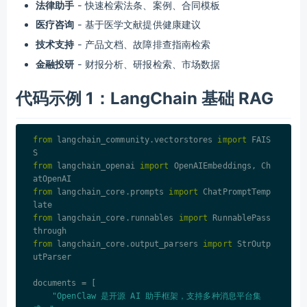
法律助手
- 快速检索法条、案例、合同模板
医疗咨询
- 基于医学文献提供健康建议
技术支持
- 产品文档、故障排查指南检索
金融投研
- 财报分析、研报检索、市场数据
代码示例 1：LangChain 基础 RAG
from
 langchain_community.vectorstores 
import
 FAIS
from
 langchain_openai 
import
 OpenAIEmbeddings, Ch
from
 langchain_core.prompts 
import
 ChatPromptTemp
from
 langchain_core.runnables 
import
 RunnablePass
from
 langchain_core.output_parsers 
import
 StrOutp
utParser

documents = [

"OpenClaw 是开源 AI 助手框架，支持多种消息平台集