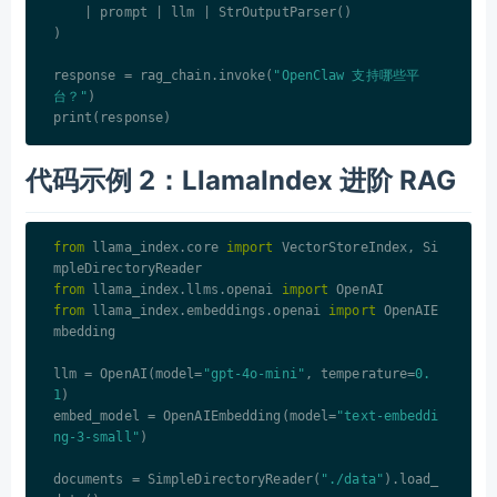
    | prompt | llm | StrOutputParser()

)

response = rag_chain.invoke(
"OpenClaw 支持哪些平
台？"
)

代码示例 2：LlamaIndex 进阶 RAG
from
 llama_index.core 
import
 VectorStoreIndex, Si
from
 llama_index.llms.openai 
import
from
 llama_index.embeddings.openai 
import
 OpenAIE
mbedding

llm = OpenAI(model=
"gpt-4o-mini"
, temperature=
0.
1
)

embed_model = OpenAIEmbedding(model=
"text-embeddi
ng-3-small"
)

documents = SimpleDirectoryReader(
"./data"
).load_