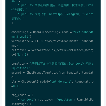
成。"
,

"OpenClaw 的核心特性包括：消息路由、技能系统、Cron 
任务调度。"
,

"OpenClaw 支持飞书、WhatsApp、Telegram、Discord 
等平台。"
]

embeddings = OpenAIEmbeddings(model=
"text-embeddi
ng-3-small"
)

vectorstore = FAISS.from_texts(documents, embeddi
ngs)

retriever = vectorstore.as_retriever(search_kwarg
s={
"k"
: 
2
})

template = 
"基于以下参考信息回答问题：{context} 问题：
{question}"
prompt = ChatPromptTemplate.from_template(templat
e)

llm = ChatOpenAI(model=
"gpt-4o-mini"
, temperature
=
0.1
)

rag_chain = (

    {
"context"
: retriever, 
"question"
: RunnablePa
ssthrough()}
