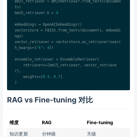
bm25_retriever = BM25Retriever.from_texts(documen
ts)

bm25_retriever.k = 
4
embeddings = OpenAIEmbeddings()

vectorstore = FAISS.from_texts(documents, embeddi
ngs)

vector_retriever = vectorstore.as_retriever(searc
h_kwargs={
"k"
: 
4
})

ensemble_retriever = EnsembleRetriever(

    retrievers=[bm25_retriever, vector_retrieve
r],

    weights=[
0.3
, 
0.7
]

RAG vs Fine-tuning 对比
维度
RAG
Fine-tuning
知识更新
分钟级
天级