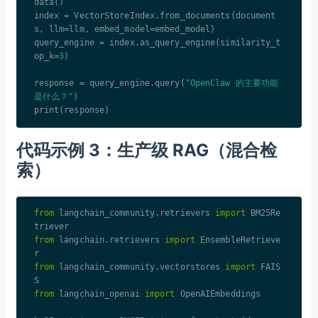
data()

index = VectorStoreIndex.from_documents(document
s, llm=llm, embed_model=embed_model)

query_engine = index.as_query_engine(similarity_t
op_k=
3
)

response = query_engine.query(
"OpenClaw 的主要功能
是什么？"
)

代码示例 3：生产级 RAG（混合检
索）
from
 langchain_community.retrievers 
import
 BM25Re
from
 langchain.retrievers 
import
 EnsembleRetrieve
from
 langchain_community.vectorstores 
import
 FAIS
from
 langchain_openai 
import
 OpenAIEmbeddings
