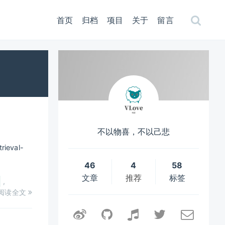
首页
归档
项目
关于
留言
不以物喜，不以己悲
ieval-
46
4
58
文章
推荐
标签
,
阅读全文