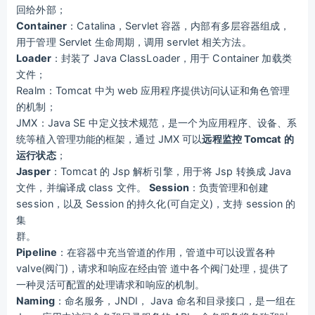
回给外部；
Container
：Catalina，Servlet 容器，内部有多层容器组成，
用于管理 Servlet 生命周期，调用 servlet 相关方法。
Loader
：封装了 Java ClassLoader，用于 Container 加载类
文件；
Realm：Tomcat 中为 web 应用程序提供访问认证和角色管理
的机制；
JMX：Java SE 中定义技术规范，是一个为应用程序、设备、系
统等植入管理功能的框架，通过 JMX 可以
远程监控 Tomcat 的
运行状态
；
Jasper
：Tomcat 的 Jsp 解析引擎，用于将 Jsp 转换成 Java
文件，并编译成 class 文件。
Session
：负责管理和创建
session，以及 Session 的持久化(可自定义)，支持 session 的
集
群。
Pipeline
：在容器中充当管道的作用，管道中可以设置各种
valve(阀门)，请求和响应在经由管 道中各个阀门处理，提供了
一种灵活可配置的处理请求和响应的机制。
Naming
：命名服务，JNDI， Java 命名和目录接口，是一组在