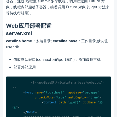
容器，通过 线程池 submit 多个线程，调用后返回 Future 对
象，线程内部启动子容器，接着调用 Future 对象 的 get 方法来
等待执行结果)。
Web应用部署配置
server.xml
catalina.home
：安装目录;
catalina.base
：工作目录,默认值
user.dir
修改默认端口(connector的port属性)，添加虚拟主机
部署外部应用
<!--appBase默认\$catalina.base/webapps/-
->
<
Host
name
=
"localhost"
appBase
=
"webapps"
unpackWARs
=
"true"
autoDeploy
=
"true"
>
<
Context
path
=
"应用名"
docBase
=
"路
径"
>
</
Host
>