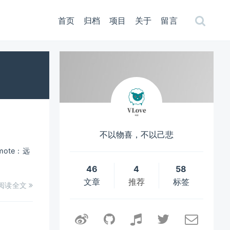
首页
归档
项目
关于
留言
不以物喜，不以己悲
mote：远
46
4
58
文章
推荐
标签
阅读全文