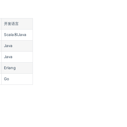
开发语言
Scala和Java
Java
Java
Erlang
Go