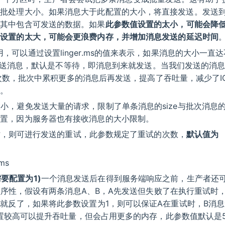
处理大小。如果消息大于此配置的大小，将直接发送。发送到br
，其中包含可发送的数据。如果
此参数值设置的太小，可能会降
数设置的太大，可能会更浪费内存，并增加消息发送的延迟时间
使用，可以通过设置linger.ms的值来表示，如果消息的大小一直
允许发送消息，默认是不等待，即消息到来就发送。当我们发送的消
求的次数，批次中累积更多的消息后再发送，提高了吞吐量，减少了I
送。
息的最大大小，避免发送大量的请求，限制了单条消息的size与批次消息的s
设置，因为服务器也有接收消息的大小限制。
异常时，则可进行发送的重试，此参数规定了重试的次数，
默认值为
ms
有序需要配置为1)
一个消息发送后在得到服务端响应之前，生产者还
的顺序性，假设有两条消息A、B，A先发送但失败了在执行重试时
序就反了，如果将此参数设置为1，则可以保证A在重试时，B消
，设置较高可以提升吞吐量，但会占用更多的内存，此参数值默认是