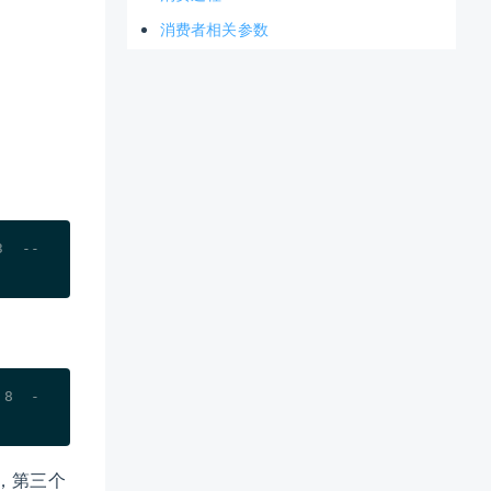
消费者相关参数
3  --
:8  -
r中，第三个