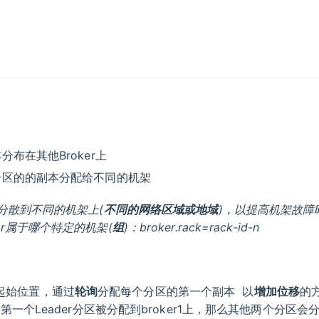
布在其他Broker上
个分区的的副本分配给不同的机架
cas分散到不同的机架上(
不同的网络区域或地域
)，以提高机架故障
oker属于哪个特定的机架(
组
)：broker.rack=rack-id-n
为起始位置，通过
轮询
分配每个分区的第一个副本 以
增加位移
的
一个Leader分区被分配到broker1上，那么其他两个分区会