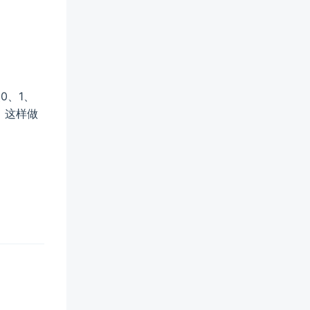
照0、1、
。这样做