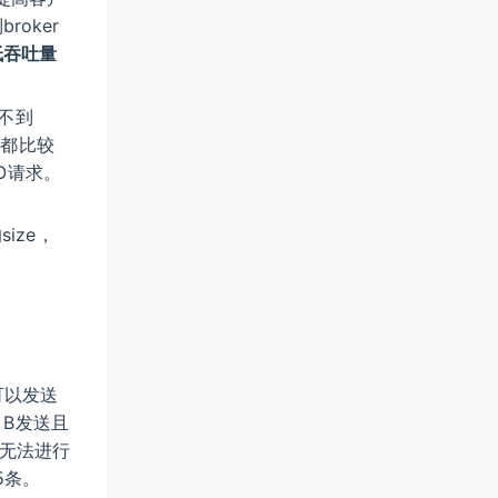
oker
低吞吐量
。
达不到
息都比较
O请求。
ize，
可以发送
，B发送且
息无法进行
5条。