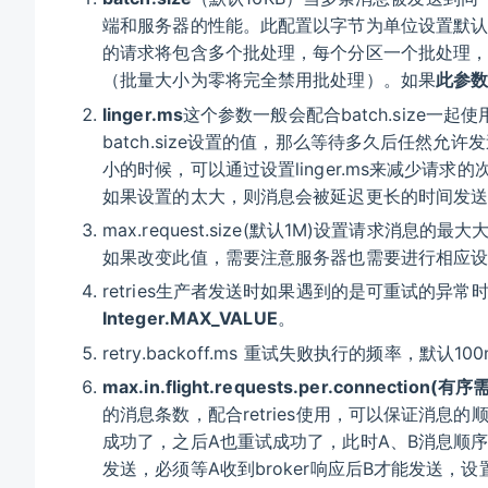
端和服务器的性能。此配置以字节为单位设置默认批
的请求将包含多个批处理，每个分区一个批处理
（批量大小为零将完全禁用批处理）。如果
此参
linger.ms
这个参数一般会配合batch.size一起
batch.size设置的值，那么等待多久后任然
小的时候，可以通过设置linger.ms来减少请
如果设置的太大，则消息会被延迟更长的时间发
max.request.size(默认1M)设置请求消
如果改变此值，需要注意服务器也需要进行相应
retries生产者发送时如果遇到的是可重试的
Integer.MAX_VALUE
。
retry.backoff.ms 重试失败执行的频率，默认100
max.in.flight.requests.per.connection(
的消息条数，配合retries使用，可以保证消息
成功了，之后A也重试成功了，此时A、B消息顺
发送，必须等A收到broker响应后B才能发送